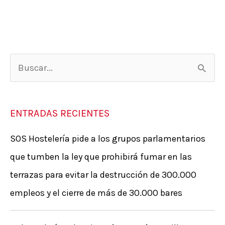
B
u
s
ENTRADAS RECIENTES
c
SOS Hostelería pide a los grupos parlamentarios
a
que tumben la ley que prohibirá fumar en las
r
terrazas para evitar la destrucción de 300.000
p
empleos y el cierre de más de 30.000 bares
o
r