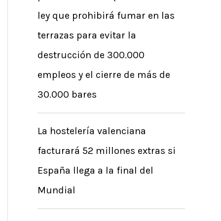
r
ley que prohibirá fumar en las
p
terrazas para evitar la
o
destrucción de 300.000
r
empleos y el cierre de más de
:
30.000 bares
La hostelería valenciana
facturará 52 millones extras si
España llega a la final del
Mundial