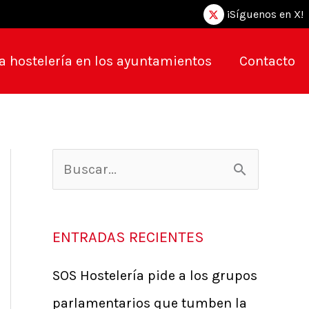
¡Síguenos en X!
a hostelería en los ayuntamientos
Contacto
B
u
s
ENTRADAS RECIENTES
c
SOS Hostelería pide a los grupos
a
parlamentarios que tumben la