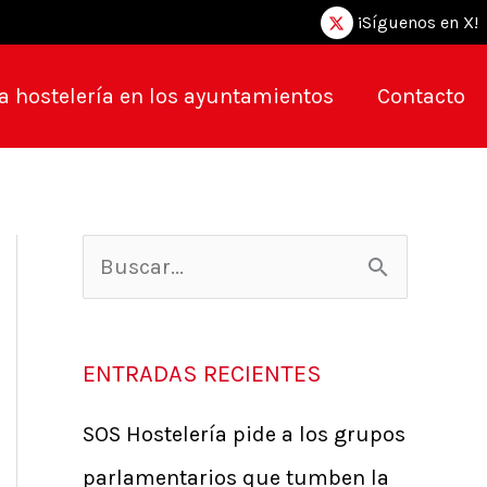
¡Síguenos en X!
a hostelería en los ayuntamientos
Contacto
B
u
s
ENTRADAS RECIENTES
c
SOS Hostelería pide a los grupos
a
parlamentarios que tumben la