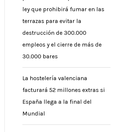
r
ley que prohibirá fumar en las
p
terrazas para evitar la
o
destrucción de 300.000
r
empleos y el cierre de más de
:
30.000 bares
La hostelería valenciana
facturará 52 millones extras si
España llega a la final del
Mundial