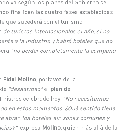
todo va según los planes del Gobierno se
do finalicen las cuatro fases establecidas
 de qué sucederá con el turismo
 de turistas internacionales al año, si no
ente a la industria y habrá hoteles que no
pera
“no perder completamente la campaña
es
Fidel Molino
, portavoz de la
 de
“desastroso”
el
plan de
inistros celebrado hoy.
“No necesitamos
do en estos momentos. ¿Qué sentido tiene
se abran los hoteles sin zonas comunes y
ncias?”
, expresa
Molino
, quien más allá de la