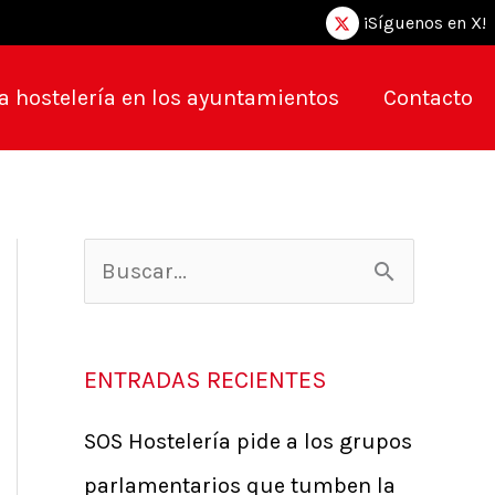
¡Síguenos en X!
a hostelería en los ayuntamientos
Contacto
B
u
s
ENTRADAS RECIENTES
c
SOS Hostelería pide a los grupos
a
parlamentarios que tumben la