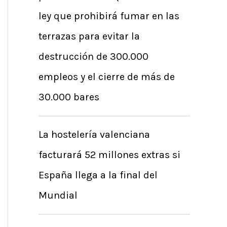
r
ley que prohibirá fumar en las
p
terrazas para evitar la
o
destrucción de 300.000
r
empleos y el cierre de más de
:
30.000 bares
La hostelería valenciana
facturará 52 millones extras si
España llega a la final del
Mundial