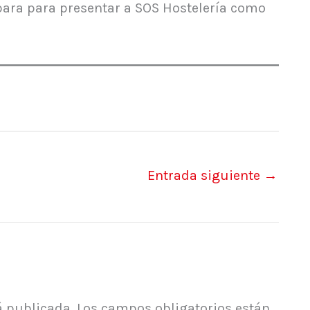
 para para presentar a SOS Hostelería como
Entrada siguiente
→
á publicada.
Los campos obligatorios están