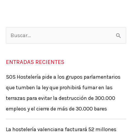
B
u
s
ENTRADAS RECIENTES
c
SOS Hostelería pide a los grupos parlamentarios
a
que tumben la ley que prohibirá fumar en las
r
terrazas para evitar la destrucción de 300.000
p
empleos y el cierre de más de 30.000 bares
o
r
La hostelería valenciana facturará 52 millones