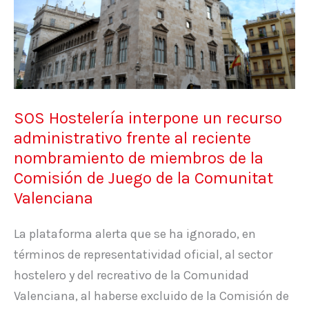
recurso
administrativo
frente
al
reciente
SOS Hostelería interpone un recurso
nombramiento
administrativo frente al reciente
de
nombramiento de miembros de la
miembros
Comisión de Juego de la Comunitat
de
Valenciana
la
Comisión
La plataforma alerta que se ha ignorado, en
de
términos de representatividad oficial, al sector
Juego
hostelero y del recreativo de la Comunidad
de
Valenciana, al haberse excluido de la Comisión de
la