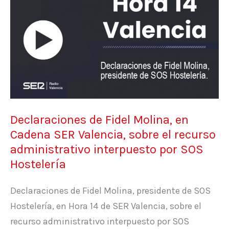
de
Fidel
Molina,
en
Cadena
SER
Valencia,
sobre
Declaraciones de Fidel Molina, en
el
Cadena SER Valencia, sobre el recurso
recurso
administrativo interpuesto por SOS
administrativo
Hostelería
interpuesto
por
Declaraciones de Fidel Molina, presidente de SOS
SOS
Hostelería, en Hora 14 de SER Valencia, sobre el
Hostelería
recurso administrativo interpuesto por SOS