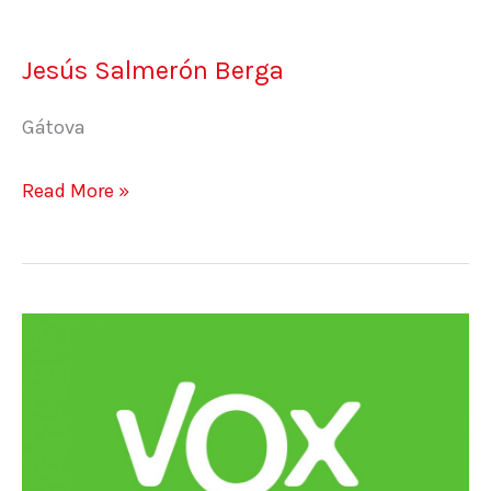
Jesús Salmerón Berga
Gátova
Read More »
David
García
Gomis