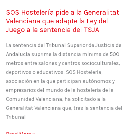
adapte
SOS Hostelería pide a la Generalitat
la
Valenciana que adapte la Ley del
Ley
Juego a la sentencia del TSJA
del
Juego
La sentencia del Tribunal Superior de Justicia de
a
Andalucía suprime la distancia mínima de 500
la
metros entre salones y centros socioculturales,
sentencia
deportivos o educativos. SOS Hostelería,
del
asociación en la que participan autónomos y
TSJA
empresarios del mundo de la hostelería de la
Comunidad Valenciana, ha solicitado a la
Generalitat Valenciana que, tras la sentencia del
Tribunal