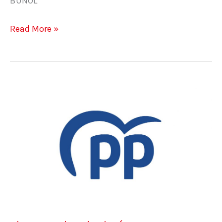
BUÑOL
Read More »
Vicente
Valverde
Jiménez