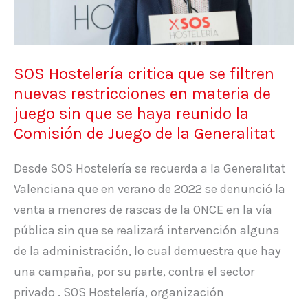
nuevas
restricciones
en
SOS Hostelería critica que se filtren
materia
nuevas restricciones en materia de
de
juego sin que se haya reunido la
juego
Comisión de Juego de la Generalitat
sin
que
Desde SOS Hostelería se recuerda a la Generalitat
se
Valenciana que en verano de 2022 se denunció la
haya
venta a menores de rascas de la ONCE en la vía
reunido
pública sin que se realizará intervención alguna
la
de la administración, lo cual demuestra que hay
Comisión
una campaña, por su parte, contra el sector
de
privado . SOS Hostelería, organización
Juego