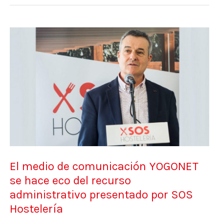
El
medio
de
comunicación
YOGONET
se
hace
eco
del
El medio de comunicación YOGONET
recurso
se hace eco del recurso
administrativo
administrativo presentado por SOS
presentado
Hostelería
por