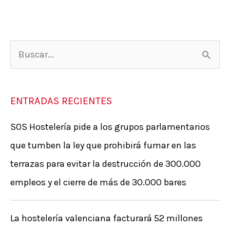
B
u
s
ENTRADAS RECIENTES
c
SOS Hostelería pide a los grupos parlamentarios
a
que tumben la ley que prohibirá fumar en las
r
terrazas para evitar la destrucción de 300.000
p
empleos y el cierre de más de 30.000 bares
o
r
La hostelería valenciana facturará 52 millones
: