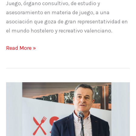
Juego, órgano consultivo, de estudio y
Comunitat
asesoramiento en materia de juego, a una
Valenciana
asociación que goza de gran representatividad en
el mundo hostelero y recreativo valenciano.
Read More »
SOS
Hostelería
critica
que
se
filtren