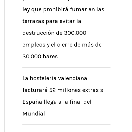
r
ley que prohibirá fumar en las
p
terrazas para evitar la
o
destrucción de 300.000
r
empleos y el cierre de más de
:
30.000 bares
La hostelería valenciana
facturará 52 millones extras si
España llega a la final del
Mundial