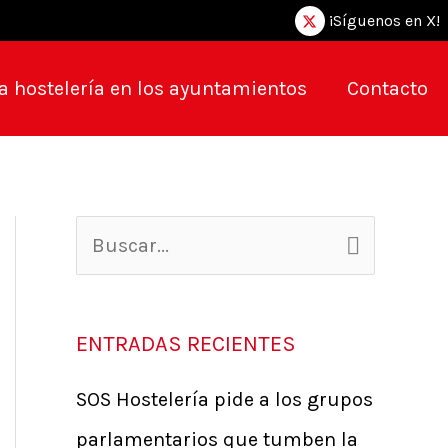
¡Síguenos en X!
a hostelería en los ayuntamientos
Contacto
B
u
s
ENTRADAS RECIENTES
c
SOS Hostelería pide a los grupos
a
parlamentarios que tumben la