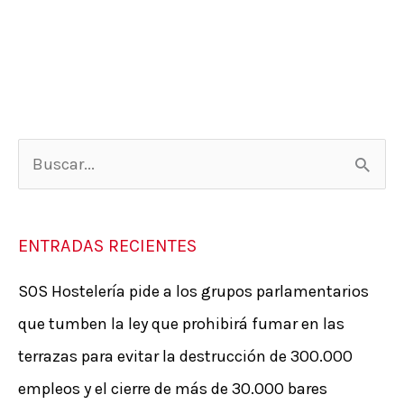
B
u
s
ENTRADAS RECIENTES
c
SOS Hostelería pide a los grupos parlamentarios
a
que tumben la ley que prohibirá fumar en las
r
terrazas para evitar la destrucción de 300.000
p
empleos y el cierre de más de 30.000 bares
o