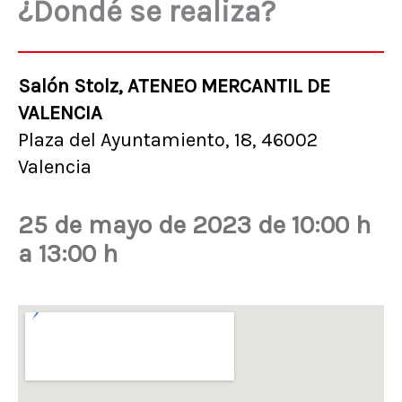
¿Dondé se realiza?
r
,
d
Salón Stolz, ATENEO MERCANTIL DE
e
VALENCIA
j
Plaza del Ayuntamiento, 18, 46002
a
Valencia
e
s
25 de mayo de 2023 de 10:00 h
t
e
a 13:00 h
c
a
m
p
o